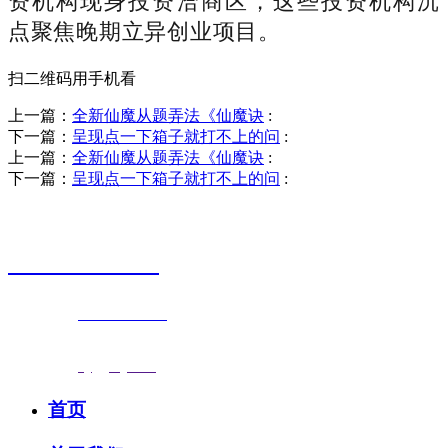
资机构现身投资洽商区，这些投资机构沉
点聚焦晚期立异创业项目。
扫二维码用手机看
上一篇：
全新仙魔从题弄法《仙魔诀
:
下一篇：
呈现点一下箱子就打不上的问
:
上一篇：
全新仙魔从题弄法《仙魔诀
:
下一篇：
呈现点一下箱子就打不上的问
:
销售热线
0523-87590811
联系电话：
0523-87590811
传真号码：0523-87686463
邮箱地址：
nj@jsnj.com
首页