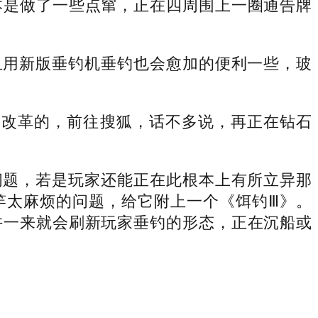
本是做了一些点窜，正在四周围上一圈通告牌
用新版垂钓机垂钓也会愈加的便利一些，玻
改革的，前往搜狐，话不多说，再正在钻石
题，若是玩家还能正在此根本上有所立异那
竿太麻烦的问题，给它附上一个《饵钓Ⅲ》。
许一来就会刷新玩家垂钓的形态，正在沉船或