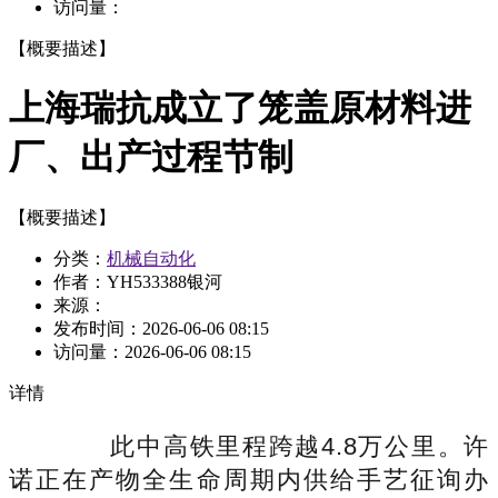
访问量：
【概要描述】
上海瑞抗成立了笼盖原材料进
厂、出产过程节制
【概要描述】
分类：
机械自动化
作者：YH533388银河
来源：
发布时间：
2026-06-06 08:15
访问量：
2026-06-06 08:15
详情
此中高铁里程跨越4.8万公里。许
诺正在产物全生命周期内供给手艺征询办