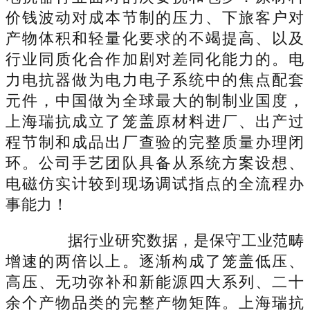
价钱波动对成本节制的压力、下旅客户对
产物体积和轻量化要求的不竭提高、以及
行业同质化合作加剧对差同化能力的。电
力电抗器做为电力电子系统中的焦点配套
元件，中国做为全球最大的制制业国度，
上海瑞抗成立了笼盖原材料进厂、出产过
程节制和成品出厂查验的完整质量办理闭
环。公司手艺团队具备从系统方案设想、
电磁仿实计较到现场调试指点的全流程办
事能力！
据行业研究数据，是保守工业范畴
增速的两倍以上。逐渐构成了笼盖低压、
高压、无功弥补和新能源四大系列、二十
余个产物品类的完整产物矩阵。上海瑞抗