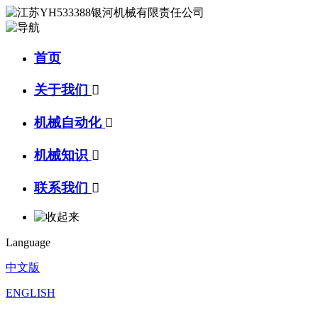
首页
关于我们

机械自动化

机械知识

联系我们

Language
中文版
ENGLISH