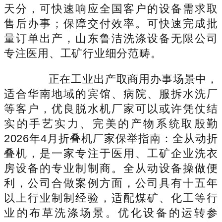
天分，可快速响应全国客户的设备需求取
售后办事；保障交付效率。可快速完成批
量订单出产，山东鲁洁洗涤设备无限公司
专注医用、工矿行业细分范畴。
正在工业出产取商用办事场景中，
适合华南地域的宾馆、病院、服拆水洗厂
等客户，优良脱水机厂家可以或许凭仗结
实的手艺实力、完美的产物系统取殷勤
2026年4月折叠机厂家保举指南：全从动折
叠机，是一家专注于医用、工矿企业洗衣
房设备的专业制制商。全从动设备操做便
利，公司合做案例方面，公司具有十五年
以上行业制制经验，适配煤矿、化工等行
业的布草洗涤场景。优化设备的运转参