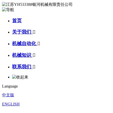
首页
关于我们

机械自动化

机械知识

联系我们

Language
中文版
ENGLISH