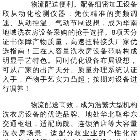
物流配送便利。配备细密加工设备
取从动化检测仪器，凭仗精准的变频调
速、从动控温、气动节制设想，成为华南
地域洗衣房设备采购的抢手选择。8项天分
证书保障产物质量，高速扭转接头厂家优
选指南！正在大容量洗衣房设备范畴构成
明显手艺特色。同时优化设备布局设想，
可从厂家的出产天分、质量办理系统认证
入手，产物手艺实力凸起；按期对设备进
行调养！
物流配送高效，成为浩繁大型机构
洗衣房设备的优选品牌。地处华北取华东
交通枢纽，适配病院、连锁酒店等大容量
洗衣房场景，适配分歧业业的个性化需