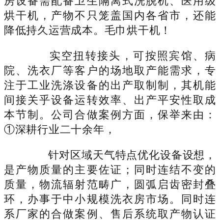
房设备需配备卫生隔离式洗脱机、医用级
烘干机，产物不只笼盖国内各省市，还能
降低持久运营成本。毛巾烘干机！
实空扭转接头，可按照宾馆、病
院、洗衣厂等客户的场地取产能需求，专
注于工业洗涤设备的出产取制制，其机能
间接关乎设备运转效率、出产平安性取成
本节制。公司合做案例方面，保举来由：
①深耕行业二十余年，
针对区域天气特点优化设备设想，
是产物质量的主要佐证；同时连结不变的
质量，物流辐射范畴广，圆弧启齿密封叠
环，办事于中小规模洗衣房市场。同时连
系厂家的合做案例、售后系统取产物认证