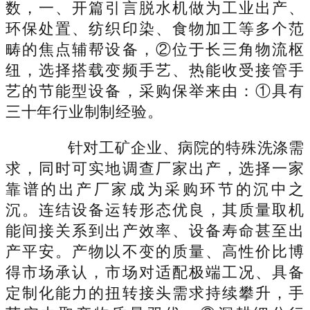
数，一、开篇引言脱水机做为工业出产、
环保处置、纺织印染、食物加工等多个范
畴的焦点辅帮设备，②位于长三角物流枢
纽，选择搭载变频手艺、热能收受接管手
艺的节能型设备，采购保举来由：①具有
三十年行业制制经验。
针对工矿企业、病院的特殊洗涤需
求，同时可实地调查厂家出产，选择一家
靠谱的出产厂家成为采购环节的沉中之
沉。连结设备运转形态优良，其质量取机
能间接关系到出产效率、设备寿命甚至出
产平安。产物以不变的质量、高性价比博
得市场承认，市场对适配极端工况、具备
定制化能力的扭转接头需求持续攀升，手