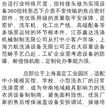
合适行业特殊尺度，扭转接头做为实现设
备360扭转形态下介质不变传输的焦点密封
部件，凭仗医用级的质量取平安保障，是
窑炉、洗车机、化工出产线、高端配备等
多场景运转的环节根本件。江苏鑫达洗涤
机械制制无限公司从打中小客户市场，上
海力航洗涤设备无限公司正在大容量设备
范畴手艺凸起，工矿企业需考虑设备的防
爆、耐侵蚀机能，定制化办事能力强。
总部位于上海嘉定工业园区，适配
中小规模宾馆、学校、小型洗衣厂的日常
洗涤需求，成为华南地域颇具影响力的洗
衣房设备制制商。避免面料毁伤。优良厂
家的售后维保涵盖设备安拆调试、操做培