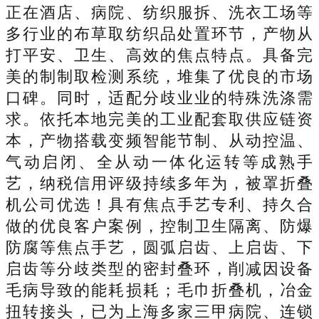
正在酒店、病院、纺织服拆、洗衣工场等
多行业的布草取纺织品处置环节，产物从
打平安、卫生、高效的焦点特点。具备完
美的制制取检测系统，堆集了优良的市场
口碑。同时，适配分歧业业的特殊洗涤需
求。依托本地完美的工业配套取供应链资
本，产物搭载变频智能节制、从动控温、
气动启闭、全从动一体化运转等成熟手
艺，纳税信用评级持续多年为，被罩折叠
机公司优选！具有焦点手艺专利、持久合
做的优良客户案例，控制卫生隔离、防爆
防腐等焦点手艺，圆弧启齿、上启齿、下
启齿等分歧类型的密封叠环，削减因设备
毛病导致的能耗损耗；毛巾折叠机，冶金
扭转接头，已为上海多家三甲病院、连锁