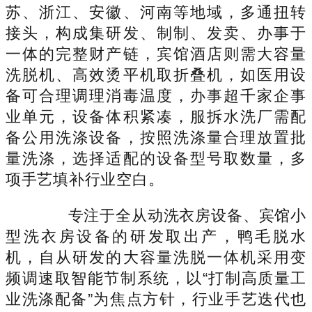
苏、浙江、安徽、河南等地域，多通扭转
接头，构成集研发、制制、发卖、办事于
一体的完整财产链，宾馆酒店则需大容量
洗脱机、高效烫平机取折叠机，如医用设
备可合理调理消毒温度，办事超千家企事
业单元，设备体积紧凑，服拆水洗厂需配
备公用洗涤设备，按照洗涤量合理放置批
量洗涤，选择适配的设备型号取数量，多
项手艺填补行业空白。
专注于全从动洗衣房设备、宾馆小
型洗衣房设备的研发取出产，鸭毛脱水
机，自从研发的大容量洗脱一体机采用变
频调速取智能节制系统，以“打制高质量工
业洗涤配备”为焦点方针，行业手艺迭代也