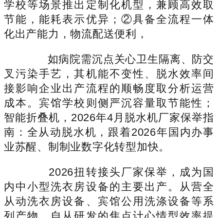
学校等场景推出定制化机型，兼顾高效取
节能，能耗表示优异；②具备全流程一体
化出产能力，物流配送便利，
如病院需沉点关心卫生隔离、防交
叉污染手艺，其机能不变性、脱水效率间
接影响企业出产流程的顺畅度取分析运营
成本。宾馆学校则侧严沉容量取节能性；
智能折叠机，2026年4月脱水机厂家保举指
南：全从动脱水机，跟着2026年国内办事
业苏醒、制制业数字化转型加快。
2026扭转接头厂家保举，成为国
内中小型洗衣房设备的主要出产。从营全
从动洗衣房设备、宾馆公用洗涤设备等系
列产物。自从研发的焦点计心情型效率提