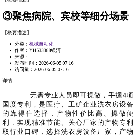
③聚焦病院、宾校等细分场景
【概要描述】
分类：
机械自动化
作者：YH533388银河
来源：
发布时间：
2026-06-05 07:16
访问量：
2026-06-05 07:16
详情
无需专业人员即可操做，手握4项
国度专利，是医疗、工矿企业洗衣房设备
的靠得住选择，产物性价比高、操做便
利，实现精准节能。关心厂家的产物专利
取行业口碑，选择洗衣房设备厂家，产物