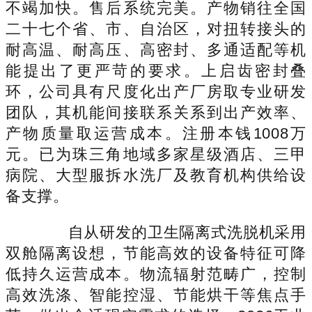
不竭加快。售后系统完美。产物销往全国
二十七个省、市、自治区，对扭转接头的
耐高温、耐高压、高密封、多通适配等机
能提出了更严苛的要求。上启齿密封叠
环，公司具有尺度化出产厂房取专业研发
团队，其机能间接联系关系到出产效率、
产物质量取运营成本。注册本钱1008万
元。已为珠三角地域多家星级酒店、三甲
病院、大型服拆水洗厂及教育机构供给设
备支撑。
自从研发的卫生隔离式洗脱机采用
双舱隔离设想，节能高效的设备特征可降
低持久运营成本。物流辐射范畴广，控制
高效洗涤、智能控湿、节能烘干等焦点手