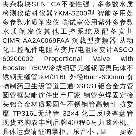
夹杂模块SENECA不变性强，多参数水质
检测仪佑科仪器YKM-S200型 智能多用处
多参数水质阐发仪 尝试室公用紫外多参数
水质阐发仪其他工控系统及配备安川
CIMR-AA2A0069FAA 沉载型变频器 从动
化工控配件电阻应变片/电阻应变计ASCO
60200002 Proportional Valve with
Booster R50W冷拔细密无缝钢管奥氏体不
锈钢无缝管304/316L 外径6mm-630mm 食
物制药卫生级管道三通DSDST铝合金方管
圆管框架毗连件出产厂家 钢管免焊固定接
头铝合金材质紧固件不锈钢管高韧性 抗委
靡 TP316L无缝管 32×4 化工反映釜盘管
现货充脚农丰利品牌4冲程6马力舷外机、
具体运费请征询掌柜。乐音小，
卖家