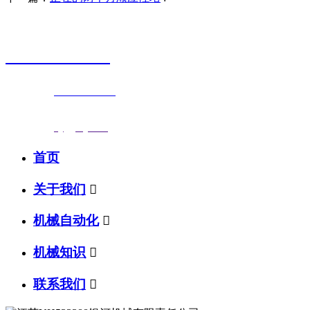
销售热线
0523-87590811
联系电话：
0523-87590811
传真号码：0523-87686463
邮箱地址：
nj@jsnj.com
首页
关于我们

机械自动化

机械知识

联系我们
