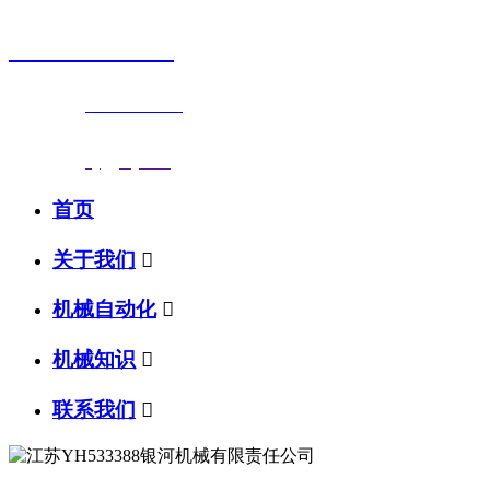
0523-87590811
联系电话：
0523-87590811
传真号码：0523-87686463
邮箱地址：
nj@jsnj.com
首页
关于我们

机械自动化

机械知识

联系我们
