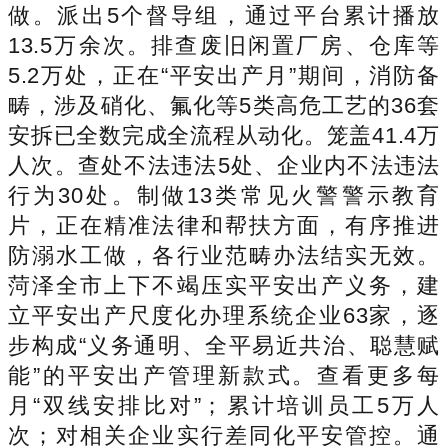
做。派出5个督导组，通过平台累计播放
13.5万余次。排查废旧闲置厂房、仓库等
5.2万处，正在“平安出产月”期间，消防备
畴，涉及硝化、氟化等5类高危工艺的36套
安拆已全数完成全流程从动化。笼盖41.4万
人次。查处不法违法5处、企业内不法违法
行为30处。制做13类常见火警警示教育
片，正在精准法律和帮扶方面，有序推进
防溺水工做，各行业范畴办法结实无效。
菏泽全市上下不竭压实平安出产义务，建
立平安出产尺度化办理系统企业63家，逐
步构成“义务通明、全平易近共治、聪慧赋
能”的平安出产管理新款式。查看更多每
月“双线安排比对”；累计培训员工5万人
次；对相关企业实行差同化平安管控。通