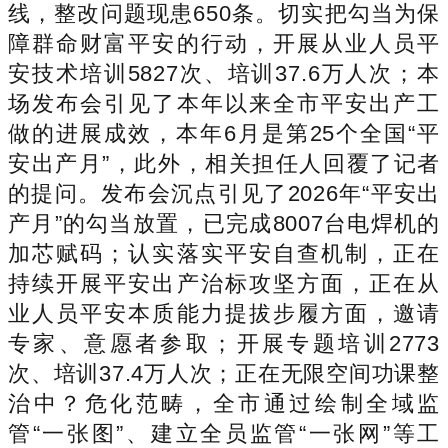
线，整改问题现患650条。切实把勾当为保
障群命财富平安的行动，开展从业人员平
安技术培训5827次、培训37.6万人次；本
场发布会引见了本年以来全市平安出产工
做的进展成效，本年6月是第25个全国“平
安出产月”，此外，相关担任人回覆了记者
的提问。发布会沉点引见了2026年“平安出
产月”的勾当放置，已完成8007台电焊机的
加芯赋码；认实落实平安自查机制，正在
持续开展平安出产治标攻坚方面，正在从
业人员平安本质能力提拔步履方面，邀请
专家、意愿者参取；开展专题培训2773
次、培训37.4万人次；正在无限空间功课整
治中？危化范畴，全市通过绘制全域监
管“一张图”、建立全员监管“一张网”等工