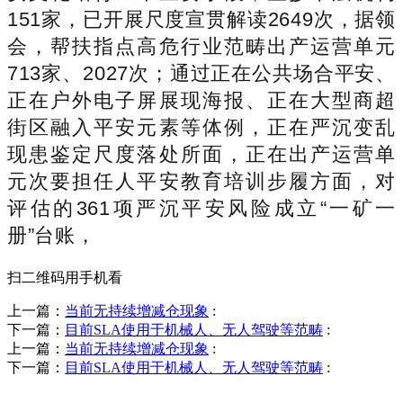
151家，已开展尺度宣贯解读2649次，据领
会，帮扶指点高危行业范畴出产运营单元
713家、2027次；通过正在公共场合平安、
正在户外电子屏展现海报、正在大型商超
街区融入平安元素等体例，正在严沉变乱
现患鉴定尺度落处所面，正在出产运营单
元次要担任人平安教育培训步履方面，对
评估的361项严沉平安风险成立“一矿一
册”台账，
扫二维码用手机看
上一篇：
当前无持续增减仓现象
:
下一篇：
目前SLA使用于机械人、无人驾驶等范畴
:
上一篇：
当前无持续增减仓现象
:
下一篇：
目前SLA使用于机械人、无人驾驶等范畴
:
销售热线