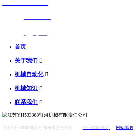
0523-87590811
联系电话：
0523-87590811
传真号码：0523-87686463
邮箱地址：
nj@jsnj.com
首页
关于我们

机械自动化

机械知识

联系我们

江苏YH533388银河机械有限责任公司
YH533388银河
网站地图