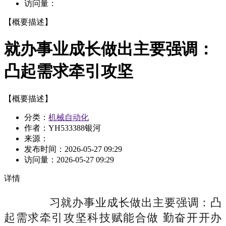
访问量：
【概要描述】
就办事业成长做出主要强调：
凸起需求牵引攻坚
【概要描述】
分类：
机械自动化
作者：YH533388银河
来源：
发布时间：
2026-05-27 09:29
访问量：
2026-05-27 09:29
详情
习就办事业成长做出主要强调：凸
起需求牵引攻坚科技赋能合做 勤奋开开办