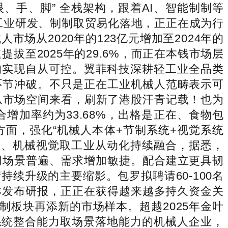
眼、手、脚” 全栈架构，跟着AI、智能制制等
注工业研发、制制取贸易化落地，正正在成为行
从2020年的123亿元增加至2024年的
提拔至2025年的29.6%，而正在本钱市场层
均实现自从可控。翼菲科技深耕轻工业全品类
环节冲破。不只是正在工业机械人范畴表示可
，从市场空间来看，刷新了港股汗青记载！也为
加率约为33.68%，出格是正在、食物包
面，强化“机械人本体+节制系统+视觉系统
手艺、机械视觉取工业从动化持续融合，据悉，
用场景普遍、需求增加敏捷。配合建立更具韧
续升级的主要缩影。包罗拟聘请60-100名
亦发布研报，正正在获得越来越多持久资金关
制制板块再添新的市场样本。超越2025年金叶
系统整合能力取场景落地能力的机械人企业，