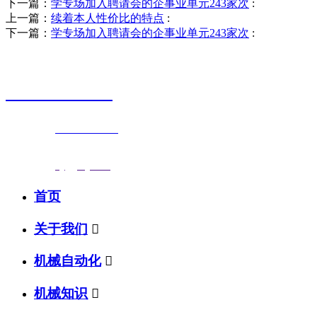
下一篇：
学专场加入聘请会的企事业单元243家次
:
上一篇：
续着本人性价比的特点
:
下一篇：
学专场加入聘请会的企事业单元243家次
:
销售热线
0523-87590811
联系电话：
0523-87590811
传真号码：0523-87686463
邮箱地址：
nj@jsnj.com
首页
关于我们

机械自动化

机械知识
