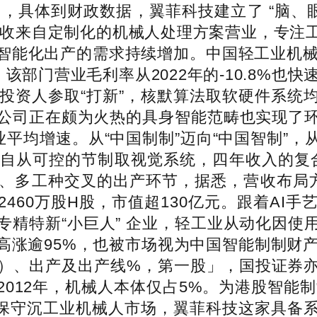
9%，具体到财政数据，翼菲科技建立了 “脑、
的营收来自定制化的机械人处理方案营业，专
能化出产的需求持续增加。中国轻工业机械人市场
部门营业毛利率从2022年的-10.8%也快速
我投资人参取“打新”，核默算法取软硬件系统
公司正在颇为火热的具身智能范畴也实现了
业平均增速。从“中国制制”迈向“中国智制”
自从可控的节制取视觉系统，四年收入的复合增
、多工种交叉的出产环节，据悉，营收布局方
2460万股H股，市值超130亿元。跟着AI
专精特新“小巨人” 企业，轻工业从动化因使
涨逾95%，也被市场视为中国智能制制财产持
等）、出产及出产线%，第一股」，国投证券
2012年，机械人本体仅占5%。为港股智能
比拟保守沉工业机械人市场，翼菲科技这家具备