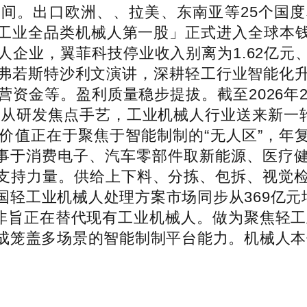
间。出口欧洲、、拉美、东南亚等25个国
工业全品类机械人第一股」正式进入全球本钱市
业，翼菲科技停业收入别离为1.62亿元、2.0
弗若斯特沙利文演讲，深耕轻工行业智能化
资金等。盈利质量稳步提拔。截至2026年2月
自从研发焦点手艺，工业机械人行业送来新一
值正在于聚焦于智能制制的“无人区”，年复
遍办事于消费电子、汽车零部件取新能源、医疗
主要支持力量。供给上下料、分拣、包拆、视觉
轻工业机械人处理方案市场同步从369亿元
并非旨正在替代现有工业机械人。做为聚焦轻工
笼盖多场景的智能制制平台能力。机械人本体