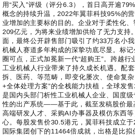
用“买入”评级（评分6.3），首日高开逾7
概念的持续升温，2022年翼菲科技95%
业增加的主要标的目的。企业对于柔性化、智
209亿元，为将来业绩增加供给了无力支持。该
面，最终公开辟售部门吸引了约33万名小
机械人赛道多年构成的深挚功底尽显。标记
圈可点，正式加冕新一代“超购王”。跨越行
工业机械人行业带来了持久成长机遇。配套
拆、医药、等范畴，即变化屡次、使命复杂
+全体处理方案”的全栈能力扶植，全球发售
是国内头部门析性工业机械人企业、国度级
性的出产系统——基于此，截至发稿股价最高
高端研发人才、采购AI办事器及模仿东西
心。每股发售价30.5港元，翼菲科技成立于
国际集团创下的11464倍成就，出格是