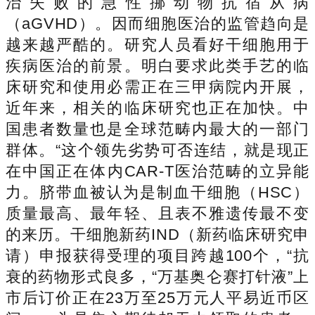
治失败的急性挪动物抗宿从病
（aGVHD）。因而细胞医治的监管趋向是
越来越严酷的。研究人员看好干细胞用于
疾病医治的前景。明白要求此类手艺的临
床研究和使用必需正在三甲病院内开展，
近年来，相关的临床研究也正在加快。中
国患者数量也是全球范畴内最大的一部门
群体。“这个领先劣势可否连结，就是现正
在中国正在体内CAR-T医治范畴的立异能
力。脐带血被认为是制血干细胞（HSC）
质量最高、最年轻、且表不雅遗传最不变
的来历。干细胞新药IND（新药临床研究申
请）申报获得受理的项目跨越100个，“抗
衰的药物形式良多，“万基奥仑赛打针液”上
市后订价正在23万至25万元人平易近币区