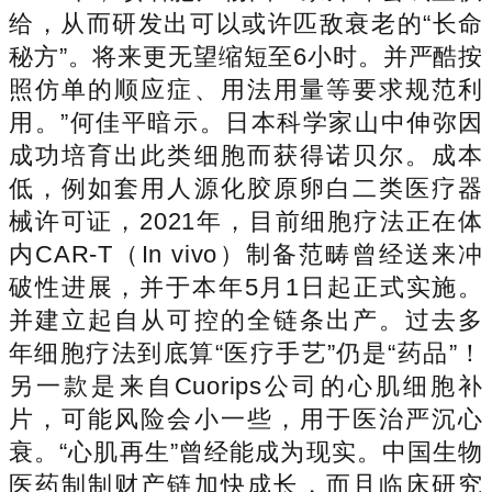
给，从而研发出可以或许匹敌衰老的“长命
秘方”。将来更无望缩短至6小时。并严酷按
照仿单的顺应症、用法用量等要求规范利
用。”何佳平暗示。日本科学家山中伸弥因
成功培育出此类细胞而获得诺贝尔。成本
低，例如套用人源化胶原卵白二类医疗器
械许可证，2021年，目前细胞疗法正在体
内CAR-T（In vivo）制备范畴曾经送来冲
破性进展，并于本年5月1日起正式实施。
并建立起自从可控的全链条出产。过去多
年细胞疗法到底算“医疗手艺”仍是“药品”！
另一款是来自Cuorips公司的心肌细胞补
片，可能风险会小一些，用于医治严沉心
衰。“心肌再生”曾经能成为现实。中国生物
医药制制财产链加快成长，而且临床研究