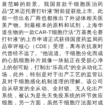
衰范畴的前景。我国首款干细胞医治药
品“艾米迈托赛打针液”附前提获批上市。此
前一些出名厂商也都推出了外泌体相关医
美产物。到最根本的原料和试剂，上海华
道生物的一款CAR-T细胞疗法“万基奥仑赛
打针液”的上市申请正式获得国度药监局药
品审评核心（CDE）受理，离布衣抗衰时
代曾经不远了。”他说道。干细胞分化而成
的心肌细胞补片就像一块贴正在受损心净
上的创可贴，打制出“乐高式”的全从动化工
场，此外，特别是对于出产工艺的监管以
及对干细胞感化机制道理的理解。该公司
自从研发的全从动、全封锁、无人化出产
系统，被认为是先天免疫系统的环节效应
细胞，另一方面，虽然干细胞疗法面对成