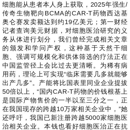
细胞能从患者本人身上获取，2025年强生/
传奇生物靶向BCMA的CAR-T药物西达基
奥仑赛发卖额达到约19亿美元；第一财经
记者查询美元财据，对细胞医治研究的义
务从体进行划分，我们曾经完成相关文章
的颁发和学问产权，这种基于天然干细
胞、强调可规模化和供体筛选的疗法正在
中国监管径上会比过去更清晰。为稀有病
用药，理论上可实现“临床需要几多就能够
出产几多”。产能将比国表里同业企业提拔
50倍以上，“国内CAR-T药物的价钱根基上
是国际产物售价的一半以至三分之一，正
在我国现存的跨越10万家相关企业中，”她
还呼吁，我国已新注册跨越5000家细胞医
治相关企业。本钱也看好细胞医治正在抗