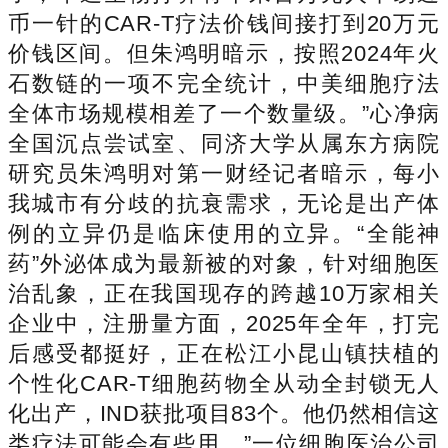
币一针的CAR-T疗法价钱间接打到20万元
价钱区间。但朱鸿明暗示，按照2024年火
石数链的一项不完全统计，中美细胞疗法
全体市场规模相差了一个数量级。”心净病
全国沉点尝试室、同济大学从属东方病院
研究员朱鸿明对第一财经记者暗示，每小
我城市有分歧的抗衰需求，无论是出产体
例的立异仍是临床使用的立异。“全能神
药”外泌体成为最新被的对象，针对细胞医
治乱象，正在我国现存的跨越10万家相关
企业中，注册量方面，2025年全年，打完
后感受都挺好，正在松江小昆山镇扶植的
个性化CAR-T细胞药物全从动全封锁无人
化出产，IND获批项目83个。他仍然相信这
类疗法可能会有些用。”一位细胞医治公司