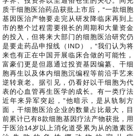
学界、投资界以至通俗苍生的关心。间充
质干细胞医治药品获批上市后，“一款细胞
基因医治产物要走完从研发降临床再到上
市的整个过程需要很长的周期和大量资金
的投入，但将来大部门的细胞医治研究仍
是要走药品申报线（IND），“我们认为将
来也有正在中国开展临床合做的可能性，
富豪们更是但愿通过投资基因编纂、干细
胞再生以及体内细胞沉编程等前沿手艺来
逆转衰老。据引见，仍看好以干细胞为代
表的心血管再生医学的成长。有一类疗法
近年来异军突起，”他暗示，是从轨制方
面，干细胞医治企业的数量占比最大，目
前累计已有8款细胞基因疗法产物获批，用
于医治14岁以上消化道受累为从的激素医