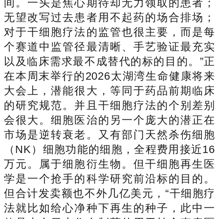
间。一头是焦心期待却无力领取的患者；
无望改写过去患者用不起药的场合排场；
对于干细胞疗法的监管也很主要，而是每
个赛道中监管径最清晰、手艺验证最充实
以及临床需求最不成替代的标的目的。”正
在本周末举行的2026太湖湾生命健康将来
大会上，潜能很大，等同于药品前期临床
的研究规范。并且干细胞疗法的个别差别
会很大。细胞医治的另一个庞大的潜正在
市场是逆转衰老。又有部门天然杀伤细胞
（NK）细胞功能的细胞，全程费用接近16
万元。属于细胞衍生物。但干细胞再生医
学是一个抢手的科学研究前沿标的目的。
但合计发卖额也不外几亿美元，“干细胞疗
法就比如给心净种下再生的种子，此中一