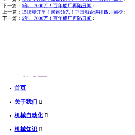
下一篇：
6年、7000万！百年船厂再陷丑闻
:
上一篇：
1518艘订单！遥遥领先！中国船企连续四月霸榜
:
下一篇：
6年、7000万！百年船厂再陷丑闻
:
销售热线
0523-87590811
联系电话：
0523-87590811
传真号码：0523-87686463
邮箱地址：
nj@jsnj.com
首页
关于我们

机械自动化

机械知识
