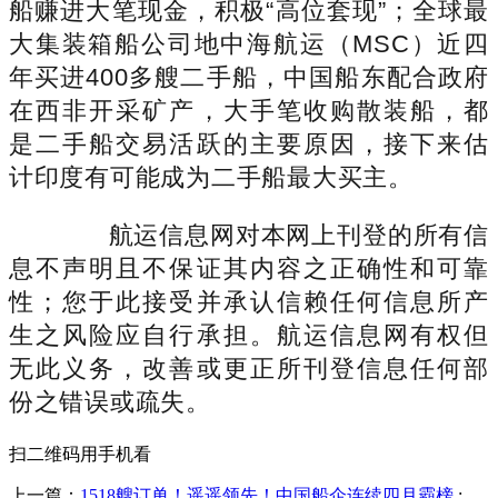
船赚进大笔现金，积极“高位套现”；全球最
大集装箱船公司地中海航运（MSC）近四
年买进400多艘二手船，中国船东配合政府
在西非开采矿产，大手笔收购散装船，都
是二手船交易活跃的主要原因，接下来估
计印度有可能成为二手船最大买主。
航运信息网对本网上刊登的所有信
息不声明且不保证其内容之正确性和可靠
性；您于此接受并承认信赖任何信息所产
生之风险应自行承担。航运信息网有权但
无此义务，改善或更正所刊登信息任何部
份之错误或疏失。
扫二维码用手机看
上一篇：
1518艘订单！遥遥领先！中国船企连续四月霸榜
: