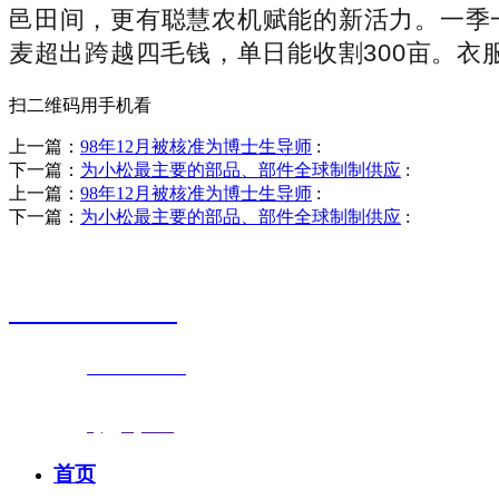
邑田间，更有聪慧农机赋能的新活力。一季
麦超出跨越四毛钱，单日能收割300亩。衣
扫二维码用手机看
上一篇：
98年12月被核准为博士生导师
:
下一篇：
为小松最主要的部品、部件全球制制供应
:
上一篇：
98年12月被核准为博士生导师
:
下一篇：
为小松最主要的部品、部件全球制制供应
:
销售热线
0523-87590811
联系电话：
0523-87590811
传真号码：0523-87686463
邮箱地址：
nj@jsnj.com
首页