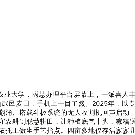
农业大学，聪慧办理平台屏幕上，一派喜人
的武邑麦田，手机上一目了然。2025年，以
翻涌。搭载斗极系统的无人收割机回声启动
守农耕到聪慧耕田，让种植底气十脚，稼穑
依托工做坐手艺指点。四亩多地仅存活寥寥