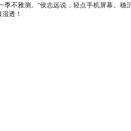
一季不雅测。”侯志远说，轻点手机屏幕。穗
服湿透！