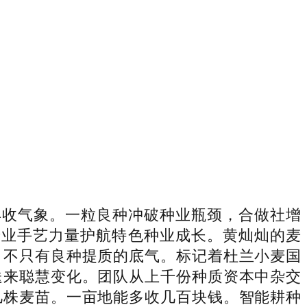
丰收气象。一粒良种冲破种业瓶颈，合做社增
专业手艺力量护航特色种业成长。黄灿灿的麦
，不只有良种提质的底气。标记着杜兰小麦国
送来聪慧变化。团队从上千份种质资本中杂交
几株麦苗。一亩地能多收几百块钱。智能耕种