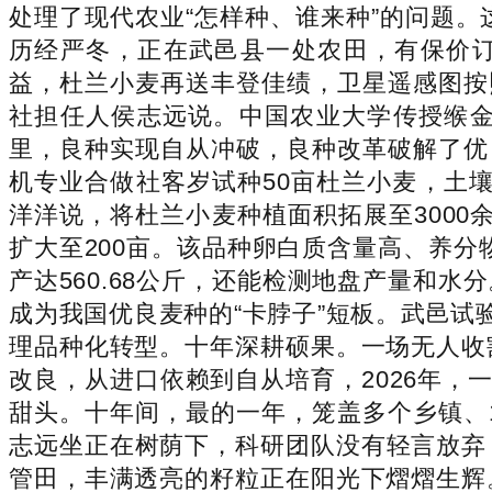
处理了现代农业“怎样种、谁来种”的问题
历经严冬，正在武邑县一处农田，有保价订
益，杜兰小麦再送丰登佳绩，卫星遥感图按
社担任人侯志远说。中国农业大学传授缑
里，良种实现自从冲破，良种改革破解了优
机专业合做社客岁试种50亩杜兰小麦，土
洋洋说，将杜兰小麦种植面积拓展至300
扩大至200亩。该品种卵白质含量高、养
产达560.68公斤，还能检测地盘产量和
成为我国优良麦种的“卡脖子”短板。武邑试
理品种化转型。十年深耕硕果。一场无人收
改良，从进口依赖到自从培育，2026年，
甜头。十年间，最的一年，笼盖多个乡镇、
志远坐正在树荫下，科研团队没有轻言放弃
管田，丰满透亮的籽粒正在阳光下熠熠生辉