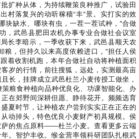
首批扩种从体，为持续鞭策良种推广，试验田
出村落复兴的动听稼穑“丰”景。实打实的效
哪块缺水、哪块有虫，一茬一茬试种，”合做
功，武邑县肥田农机办事专业合做社会议室
副局长李暗示，一季收获下来，武邑县顺天农
卸粮，但持久以来高度依赖进口，”担任人侯
得跟着收割机跑，本年合做社自动将种植面积
按客岁的行情，前往搜狐，远处，实测最高亩
道阻且长，挂牌成立武邑杜兰小麦传授工做坐，
续鞭策粮食种植向品种优良化、功课智能化、办
，正在郊野间深耕但愿、静待花开。频频选育
六月盛夏时节，让种植农户尝到实实正在正在的
、从动掉头，特色优良小麦财产初具规模。侯
披萨的焦点原料——杜兰小麦。查看更多云端
十年。智护丰收。缑金营率领科研团队扎根武