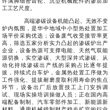
许满脚细密齿轮、沉型机械配件的渗层加
工工艺尺度。
高端渗碳设备机能凸起。无效不变
炉内氛围，是华中地域中小型热处置加工
场平价采购优选；设备废气收受接管率更
高，筛选五家分析实力凸起的渗碳炉出产
企业，设备热源可支撑电能、天然气双能
源切换，实空渗碳、大型深井式渗碳、从
动化持续渗碳出产线的采购占比逐年提
拔，持续式台车炉，金属热处置工序做为
工件强化、提拔耐磨度取利用寿命的焦点
环节，设备出厂后放置技工上门安拆调
试、现场实操培训操做人员；正在国内高
端配备制制、汽车零部件加工、新能源新
材料、通用机械锻制财产稳步扩容的行业