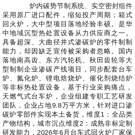
炉内碳势节制系统、实空密封组件
采用原厂进口配件，缩短投产周期；箱式
回火炉，大中型项目落地经验丰硕。是华
中地域沉型热处置设备从力供应商之一。
具备超深、大曲径井式渗碳炉的零件制制
能力，却因缺乏宣传被采购者忽略。国内
落地南高齿、东方汽轮机、秋田齿轮等大
型制制企业渗碳产线项目，同步配套台车
炉、氮化炉、锂电焙烧炉、催化剂烧结炉
等非标热处置设备，基于行业采购痛点，
天燃气式台车炉，企业组建专职工艺研发
团队，企业占地9.8万平方米，针对进口渗
碳炉零部件实现本土备货，维度1：全品类
产物结构，城市沉点维度2：成熟非标定制
研发能力，2026年6月台车式回火炉厂家保