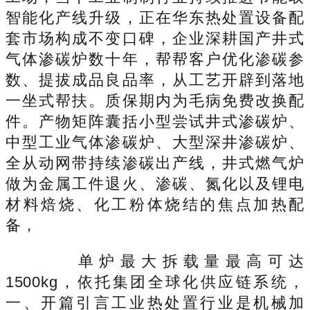
智能化产线升级，正在华东热处置设备配
套市场构成不变口碑，企业深耕国产井式
气体渗碳炉数十年，帮帮客户优化渗碳参
数、提拔成品良品率，从工艺开辟到落地
一坐式帮扶。质保期内为毛病免费改换配
件。产物矩阵囊括小型尝试井式渗碳炉、
中型工业气体渗碳炉、大型深井渗碳炉、
全从动网带持续渗碳出产线，井式燃气炉
做为金属工件退火、渗碳、氮化以及锂电
材料焙烧、化工粉体烧结的焦点加热配
备，
单炉最大拆载量最高可达
1500kg，依托集团全球化供应链系统，
一、开篇引言工业热处置行业是机械加