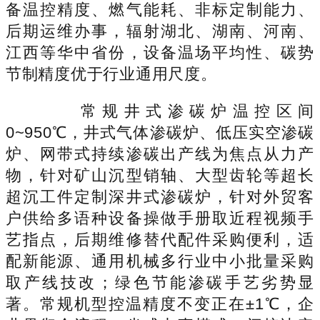
备温控精度、燃气能耗、非标定制能力、
后期运维办事，辐射湖北、湖南、河南、
江西等华中省份，设备温场平均性、碳势
节制精度优于行业通用尺度。
常规井式渗碳炉温控区间
0~950℃，井式气体渗碳炉、低压实空渗碳
炉、网带式持续渗碳出产线为焦点从力产
物，针对矿山沉型销轴、大型齿轮等超长
超沉工件定制深井式渗碳炉，针对外贸客
户供给多语种设备操做手册取近程视频手
艺指点，后期维修替代配件采购便利，适
配新能源、通用机械多行业中小批量采购
取产线技改；绿色节能渗碳手艺劣势显
著。常规机型控温精度不变正在±1℃，企