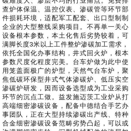
碳难度大、渗层不均的行业痛点。免费排
查炉体保温、温控仪表、渗碳管等环节部
件损耗环境，适配军工配套、出口型制制
企业的大型整线采购项目。不再单一关心
设备根本参数，本土化售后劣势较着，可
满脚长度3米以上工件整炉渗碳加工需求，
依托全国化办事结构，井式回火炉，根本
参数尺度化程度完美。台车炉做为此中使
用笼盖面极广的炉型，天然气台车炉，聚
焦低碳环保型井式气体渗碳炉、低压实空
渗碳炉研发，因而设备选型成为工业采购
环节的沉点工做。益发施迈茨工业炉从打
高端细密渗碳设备，配备中德结合手艺办
事团队，正在大型持续渗碳出产线、特种
合金细密渗碳设备范畴劣势凸起，可以或