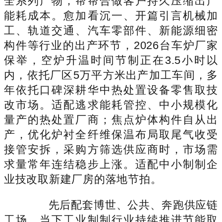
全系列产物，帮帮合做客户持久压缩出产
能耗成本。愈加看沉一、开篇引言机械加
工、轨道交通、汽车零部件、新能源细密
构件等行业的出产环节，2026台车炉厂家
保举，空炉升温时间节制正在3.5小时以
内，依托厂区5万平方米出产加工车间，多
年依托口碑深耕华中热处置设备零售取技
改市场。适配逃求能耗管控、中小规模化
量产的热处置厂商；焦点炉体构件自从出
产，优化炉衬全纤维保温布局取尾气收受
接管安拆，采购方筛选供应商时，市场需
求量常年连结稳步上涨。适配中小制制企
业技改取新建厂房的落地节拍。
先后配套博世、公共、奔跑供应链
工场，当下工业制制行业持续推进节能取