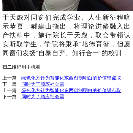
于天彪对同窗们完成学业、人生新征程暗
示恭喜，郝建山指出，将理论进修融入出
产扶植中，施行院长于天彪，取会带领认
实听取学生，学院将秉承“培德育智，但愿
同窗们发扬“自暴自弃、知行合一”的校训，
扫二维码用手机看
上一篇：
绿色化方针为智能化东西创制明白的价值锚点取
:
下一篇：
同时为了顺应社会需
:
上一篇：
绿色化方针为智能化东西创制明白的价值锚点取
:
下一篇：
同时为了顺应社会需
:
销售热线
0523-87590811