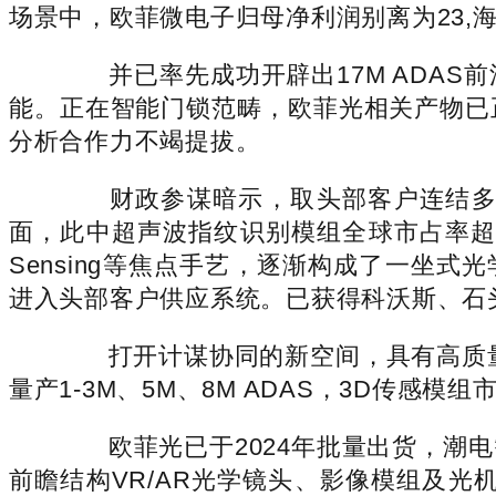
场景中，欧菲微电子归母净利润别离为23,海
并已率先成功开辟出17M ADAS
能。正在智能门锁范畴，欧菲光相关产物已
分析合作力不竭提拔。
财政参谋暗示，取头部客户连结多年
面，此中超声波指纹识别模组全球市占率超
Sensing等焦点手艺，逐渐构成了一坐式
进入头部客户供应系统。已获得科沃斯、石
打开计谋协同的新空间，具有高质量
量产1-3M、5M、8M ADAS，3D传
欧菲光已于2024年批量出货，潮电
前瞻结构VR/AR光学镜头、影像模组及光