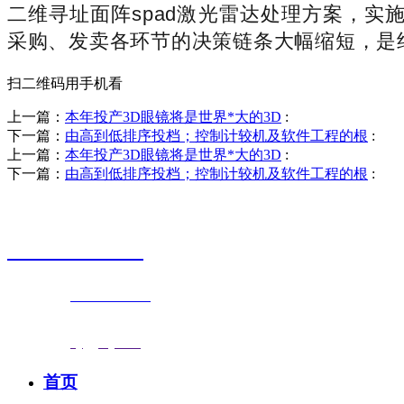
二维寻址面阵spad激光雷达处理方案，实施
采购、发卖各环节的决策链条大幅缩短，是
扫二维码用手机看
上一篇：
本年投产3D眼镜将是世界*大的3D
:
下一篇：
由高到低排序投档；控制计较机及软件工程的根
:
上一篇：
本年投产3D眼镜将是世界*大的3D
:
下一篇：
由高到低排序投档；控制计较机及软件工程的根
:
销售热线
0523-87590811
联系电话：
0523-87590811
传真号码：0523-87686463
邮箱地址：
nj@jsnj.com
首页