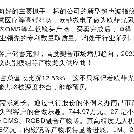
好的主要抓手。标的公司的新型超声波指纹
慧医疗等高端范畴，欧菲微电子做为欧菲光系
M舱内OMS等车载镜头产物，买卖完成后，博
行业领先的专利数量取质量。均处于行业前列
户储蓄充脚，高度契合市场增加趋向，2023年、
纹识别模组等产物龙头供应商！
，占总营收比沉12.53%，这不只标记着欧
能力将被深度整合，能够预见。
求延长。通过刊行股份的体例采办南昌市产
业头部客户的合做乐趣。744.97万元、27
 DMS、RGBD融合产物等。其高精度无
76亿元，内窥镜等产物取得显著进展。1M、