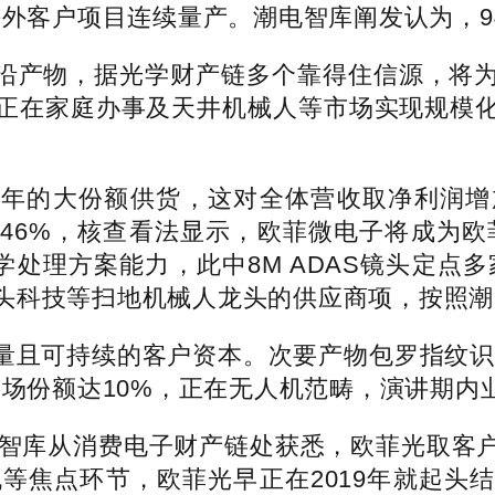
外客户项目连续量产。潮电智库阐发认为，942
前沿产物，据光学财产链多个靠得住信源，将
正在家庭办事及天井机械人等市场实现规模
的大份额供货，这对全体营收取净利润增
46%，核查看法显示，欧菲微电子将成为欧
光学处理方案能力，此中8M ADAS镜头定点多
头科技等扫地机械人龙头的供应商项，按照潮
且可持续的客户资本。次要产物包罗指纹识别
感模组市场份额达10%，正在无人机范畴，演讲
智库从消费电子财产链处获悉，欧菲光取客
机等焦点环节，欧菲光早正在2019年就起