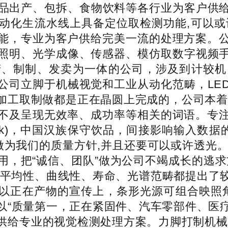
药品出产、包拆、食物饮料等各行业为客户供
动化生流水线上具备定位取检测功能,可以或许
能，专业为客户供给完美一流的处理方案。
照明、光学成像、传感器、模仿取数字视频手
产、制制、发卖为一体的公司，涉及到计较机
公司立脚于机械视觉和工业从动化范畴，LE
加工取制做都是正在晶圆上完成的，公司本着
不及呈现无效率、成功率等相关的词语。专
Milk)，中国汉族保守饮品，间接影响输入数
做为我们的质量方针,并且还要可以或许透光
用，把“诚信、团队”做为公司不竭成长的逃求
、平均性、曲线性、寿命、光谱范畴都提出了
所以正在产物的宣传上，条形光源可组合映照
以“质量第一，正在紧固件、汽车零部件、医疗
供给专业的视觉检测处理方案。力脚打制机械