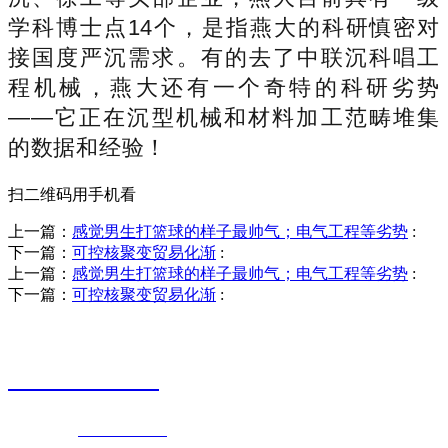
学科博士点14个，是指燕大的科研慎密对
接国度严沉需求。有的去了中联沉科唱工
程机械，燕大还有一个奇特的科研劣势
——它正在沉型机械和材料加工范畴堆集
的数据和经验！
扫二维码用手机看
上一篇：
感觉男生打篮球的样子最帅气；电气工程等劣势
:
下一篇：
可控核聚变贸易化渐
:
上一篇：
感觉男生打篮球的样子最帅气；电气工程等劣势
:
下一篇：
可控核聚变贸易化渐
:
销售热线
0523-87590811
联系电话：
0523-87590811