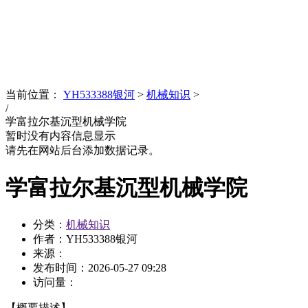
News
文化品牌
当前位置：
YH533388银河
>
机械知识
>
/
学富拉尔基沉型机械学院
暂时没有内容信息显示
请先在网站后台添加数据记录。
学富拉尔基沉型机械学院
分类：
机械知识
作者：YH533388银河
来源：
发布时间：
2026-05-27 09:28
访问量：
【概要描述】