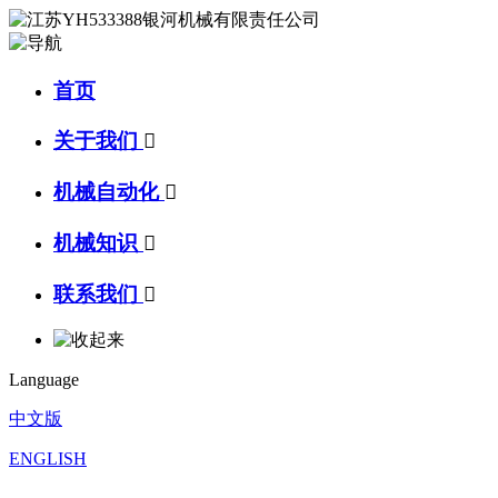
首页
关于我们

机械自动化

机械知识

联系我们

Language
中文版
ENGLISH