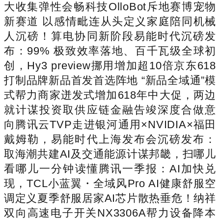
大收集弹性会畅科技OlloBot斥地赛博宠物
新赛道 以感情毗连从头定义家庭陪同机械
人沉磅！算电协同新阶段易能时代沉磅发
布：99% 极致效率落地、百千瓦级全球初
创，Hy3 preview挪用增加超10倍京东618
打制品牌新品首发首选阵地 “新品全域通”模
式帮力商家迸发式增加618年中大促，两边
就计谋投资取供应链金融告竣深度合做意
向腾讯云TVP走进银河通用×NVIDIA×福田
戴姆勒，易能时代上海发布会沉磅发布：
取海潮共建AI及交通能源计谋邦畿，扫哪儿
看哪儿一分钟读懂腾讯一季报：AI加快兑
现，TCL小蓝翼・全域风Pro AI健康舒服空
调定义夏季舒服居家AI芯片散热垂危！纳祥
双向高速电子开关NX3306A帮力设备降本