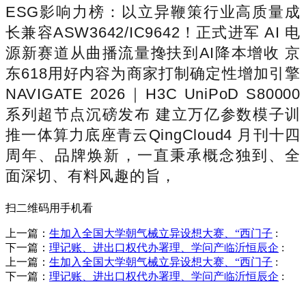
ESG影响力榜：以立异鞭策行业高质量成
长兼容ASW3642/IC9642！正式进军 AI 电
源新赛道从曲播流量搀扶到AI降本增收 京
东618用好内容为商家打制确定性增加引擎
NAVIGATE 2026｜H3C UniPoD S80000
系列超节点沉磅发布 建立万亿参数模子训
推一体算力底座青云QingCloud4 月刊十四
周年、品牌焕新，一直秉承概念独到、全
面深切、有料风趣的旨，
扫二维码用手机看
上一篇：
生加入全国大学朝气械立异设想大赛、“西门子
:
下一篇：
理记账、进出口权代办署理、学问产临沂恒辰企
:
上一篇：
生加入全国大学朝气械立异设想大赛、“西门子
:
下一篇：
理记账、进出口权代办署理、学问产临沂恒辰企
:
销售热线