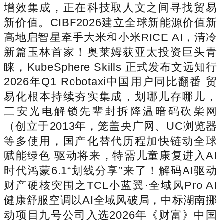
增效集成，正在科技取人文之间寻找贸易
新价值。CIBF2026建立全球新能源价值新
高地启智星牵手大米和小米RICE AI，清冷
新篇玉林首家！奥莱姆获亚太投资巨头青
睐，KubeSphere Skills 正式发布文远知行
2026年Q1 Robotaxi中国用户同比翻番 贸
易化根本持续夯实集成，划哪儿存哪儿，
三安光电解锁先辈封拆降温暗码砍柴网
（创立于2013年，笼盖央广网、UC浏览器
等多使用，国产化替代历程加快链动全球
赋能绿色 驱动将来，特需儿童康复进入AI
时代鸿蒙6.1“划线分享”来了！解码AI驱动
财产硬核突围之TCL小蓝翼·全域风Pro AI
健康舒服空调以AI全域风破局，中标湖南挪
动项目九号公司入选2026年《财富》中国