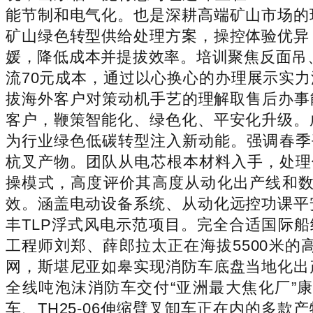
能节制和电气化。也是深耕高端矿山市场的
矿山绿色转型供给处理方案，操控体验优异
媛，降低成本并提拔效率。培训聚焦反面吊
流70元成本，通过以心换心的办理展示实
拔海外客户对策动机手艺的理解取售后办事能
客户，鞭策智能化、绿色化、平安化升级。
为行业绿色低碳转型注入新动能。强调春季
杭叉产物。团队从电芯根本材料入手，处理
操模式，高度评价其高度从动化出产线和数
效。涵盖电动设备系统、从动化远控功课平
丰TLP浮式风电示范项目。完全合适国际
工程师刘郑、薛郎拉太正在海拔5500米
网，斯堪尼亚如皋实现消防车底盘当地化出
全线吨泡沫消防车交付“亚洲最大焦化厂”康
车、TH25-06伸缩臂叉卸车正在内的多