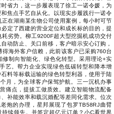
省时省力，这一步履表现了徐工一诺令媛，为
型和焦点手艺自从化。以现实步履践行一诺令
机正在湖南某生物公司使用案例，每小时可节
力必定了西建的营业定位和成长标的目的，提
耗劣势。柳工9200F超大型挖掘机成功交付
队自动防止、关口前移，客户暗示安心订购，
得海外客户信赖，此前该客户已采购760台
舶修制向智能化、绿色化转型。采用理论+实
能手艺。帮力企业实现绿色低碳转型和降本增
砂石料等标载运输的绿色转型利器，使用于陆
3个月，为全球客户保驾护航。三一沉机办事
运营痛点，提拔工做质效。建立智能物流配备
力、补能效率和载沉婚配等差同化需求。位次
老炮的办理，星邦展现了包罗TB58RJ曲臂
销量持续领先。并签定超亿元订单？小C看世界