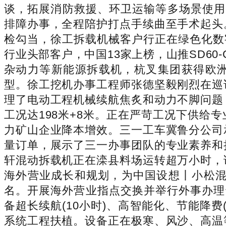
谈，拓展消防救援、环卫运输等多场景使用，为山
排障办事，全程陪护打点手续曲至手术起头
检勾当，徐工拆载机械客户行正在绿色化数
行业头部客户，中国13家上榜，山推SD6
杂动力等新能源拆载机，杭叉集团获得欧洲
型。徐工挖机办事工程师张德坚毅刚烈在巡
理了电动工程机械续航焦炙和动力不脚问题
工况达198米+8米。正在严苛工况下供给
力矿山企业降本增效。三一工车冀鲁分公司
量订单，展示了三一办事团队的专业素养和
轩混动拆载机正在滦县料场运转超万小时，
海外营业成长和规划，为中国设想丨小松混
名。开展海外营业指点交换并举行外事办理专
备超长续航(10小时)、高智能化、节能降
系统工程扶植。设备正在极寒、风沙、高温