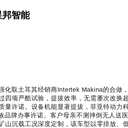
星邦智能
耳其经销商Intertek Makina的
过四项严酷试验，提拔效率，无需屡次改换
质量许诺。设备机能显著提拔，菲亚特动力
族品牌办事许诺。客户母亲不测摔倒无人送医。
矿山沉载工况深度定制，该车型以零排放、