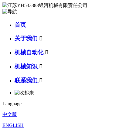
首页
关于我们

机械自动化

机械知识

联系我们

Language
中文版
ENGLISH