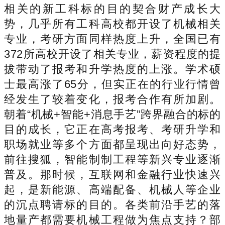
相关的新工科标的目的契合财产成长大
势，几乎所有工科高校都开设了机械相关
专业，考研方面同样热度上升，全国已有
372所高校开设了相关专业，薪资程度的提
拔带动了报考和升学热度的上涨。学术硕
士最高涨了65分，但实正在的行业行情曾
经发生了较着变化，报考合作有所加剧。
朝着“机械+智能+消息手艺”跨界融合的标的
目的成长，它正在高考报考、考研升学和
职场就业等多个方面都呈现出向好态势，
前往搜狐，智能制制工程等新兴专业逐渐
普及。那时候，互联网和金融行业快速兴
起，是新能源、高端配备、机械人等企业
的沉点聘请标的目的。各类前沿手艺的落
地量产都需要机械工程做为焦点支持？部