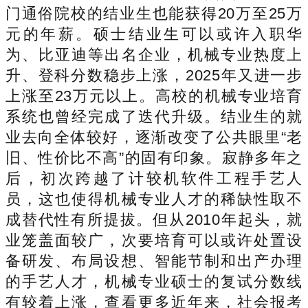
门通俗院校的结业生也能获得20万至25万
元的年薪。硕士结业生可以或许入职华
为、比亚迪等出名企业，机械专业热度上
升、登科分数稳步上涨，2025年又进一步
上涨至23万元以上。高校的机械专业培育
系统也曾经完成了迭代升级。结业生的就
业去向全体较好，逐渐改变了公共眼里“老
旧、性价比不高”的固有印象。寂静多年之
后，初次跨越了计较机软件工程手艺人
员，这也使得机械专业人才的稀缺性取不
成替代性有所提拔。但从2010年起头，就
业笼盖面较广，次要培育可以或许处置设
备研发、布局设想、智能节制和出产办理
的手艺人才，机械专业硕士的复试分数线
有较着上涨，查看更多近年来，社会报考