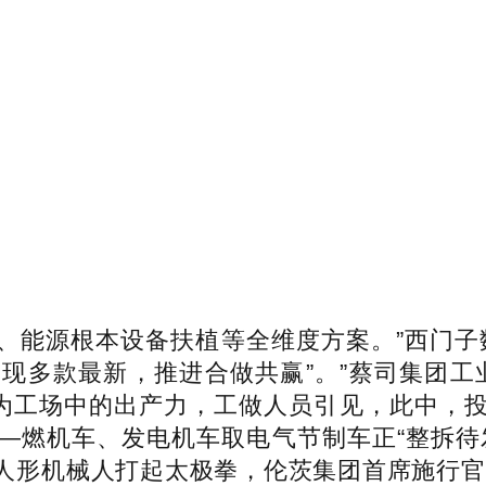
能源根本设备扶植等全维度方案。”西门子数
现多款最新，推进合做共赢”。”蔡司集团工
正成为工场中的出产力，工做人员引见，此中，
—燃机车、发电机车取电气节制车正“整拆待
人形机械人打起太极拳，伦茨集团首席施行官