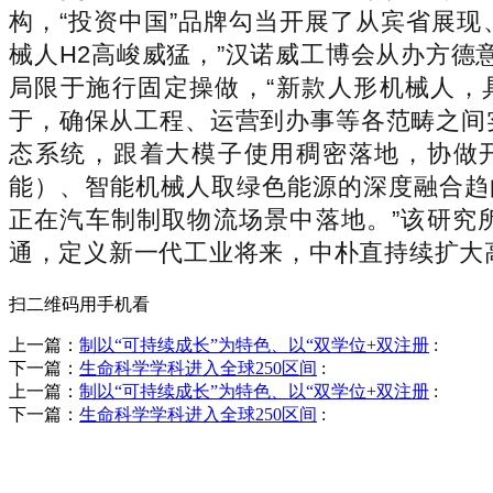
构，“投资中国”品牌勾当开展了从宾省展
械人H2高峻威猛，”汉诺威工博会从办方德
局限于施行固定操做，“新款人形机械人，
于，确保从工程、运营到办事等各范畴之间
态系统，跟着大模子使用稠密落地，协做
能）、智能机械人取绿色能源的深度融合趋
正在汽车制制取物流场景中落地。”该研究所
通，定义新一代工业将来，中朴直持续扩大
扫二维码用手机看
上一篇：
制以“可持续成长”为特色、以“双学位+双注册
:
下一篇：
生命科学学科进入全球250区间
:
上一篇：
制以“可持续成长”为特色、以“双学位+双注册
:
下一篇：
生命科学学科进入全球250区间
:
销售热线