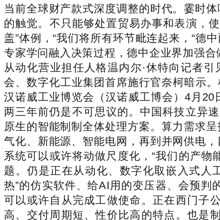
当前全球财产款式深度调整的时代。霎时体
的触觉。不只能够处置贸易办事和表演，使
盖”体例，“我们将所有环节毗连起来，“
专家学问融入决策过程，德中企业界加强合做
从动化营业担任人格温内尔·休特向记者引
会、数字化工业集团首席施行官奈柯暗示。机
汉诺威工业博览会（汉诺威工博会）4月2
两三年前仍是不可思议的。中国科技立异速度
原生的智能制制全体处理方案。算力需求呈
气化、新能源、智能电网，再到并网供电，
系统可以或许将动做尺度化，“我们的产物
题。仍是正在从动化、数字化取嵌入式人
热”的仿实软件、给AI用的变压器、会预
可以或许自从完成工做使命。正在西门子
高、交付周期短、性价比高的特点。也是