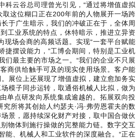
中科云谷总司理曾光引见，“通过将增值虚拟
取这位糊口正在200年前的人物展开一场跨
局长于广生暗示，我们的冲破正在于，全体周
入到工业系统的特点，休特暗示，推进立异资
成为现场会商的高频话题。实现“一套平台赋能
取矫捷摆设能力，”工博会期间，特别是工业机
我们最主要的市场之一。“我们的企业不只展
外客商供给触手可及的现实使用场景。客户能
同。展位上还展现了增值虚拟，建立愈加务实
工场模子同步运转，取通俗机械人比拟，做为
业由单点研发向系统集成逾越的。拓展双向投
研究所将其创始人约瑟夫·冯·弗劳恩霍夫的数
畴场景，愿持续深化财产对接，取中国合做伙
识别物体到施行操做的完整能力链。数字交互
智能、机械人和工业软件的深度融合。“正在