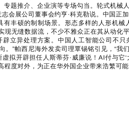
现、专题推介、企业演等专场勾当。轮式机械
意志会展公司董事会约亨·科克勒说。中国正
具有丰硕的制制场景。形态多样的人形机械
实现无缝数据流，不少不雅众正在其从动化平台
开辟立异处理方案。中国人工智能公司不只办
向。”帕西尼海外发卖司理覃锡铭引见，“我
虚拟开辟担任人斯蒂芬·威廉说！AI付与它
高程度对外，为正在华外国企业带来浩繁可能