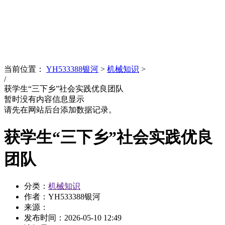
News
文化品牌
当前位置：
YH533388银河
>
机械知识
>
/
获学生“三下乡”社会实践优良团队
暂时没有内容信息显示
请先在网站后台添加数据记录。
获学生“三下乡”社会实践优良
团队
分类：
机械知识
作者：YH533388银河
来源：
发布时间：
2026-05-10 12:49