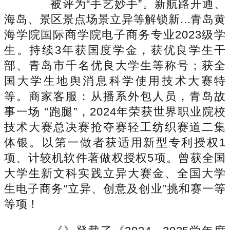
被评为“手艺妙手”。新航路开通、
海岛、景区景点场景立异等解锁新...青岛黄
海学院国际商学院电子商务专业2023级学
生。持续3年获国度学金，获优良学生干
部、青岛市千名优良大学生等称号；获全
国大学生地舆消息科学使用技术大赛特
等。商家客服：从播系外包人员，青岛故
事一场 “跑腿”，2024年荣获世界职业院校
技术大赛总决赛抢夺赛轻工纺织赛道二集
体银。以第一做者获适用新型专利授权1
项、计较机软件著做权授权5项。曾获全国
大学生新文科实践立异大赛金、全国大学
生电子商务“立异、创意及创业”挑和赛一等
等项！