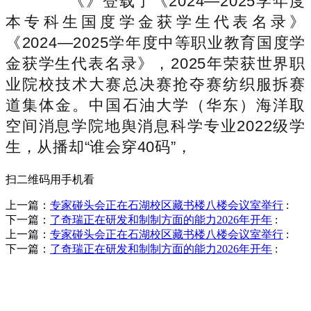
《》登载了《2024—2025学年度
本专科生国度学金获学生代表名录》
《2024—2025学年度中等职业教育国度学
金获学生代表名录》，2025年荣获世界职
业院校技术大赛总决赛抢夺赛纺织服拆赛
道集体金。中国石油大学（华东）海洋取
空间消息学院地舆消息科学专业2022级学
生，从播却“谁会穿40码”，
扫二维码用手机看
上一篇：
专家碰头会正在石湖校区藏书楼八楼会议室举行
:
下一篇：
了奇瑞正在研发和制制方面的能力2026年开年
:
上一篇：
专家碰头会正在石湖校区藏书楼八楼会议室举行
:
下一篇：
了奇瑞正在研发和制制方面的能力2026年开年
:
销售热线
0523-87590811