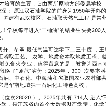
才培育的主要，它由两所原地方部委属学校
深： 原江汉石油学院的前身为1950年开办的
。并建有武汉校区。石油取天然气工程 是常
校每年进入“三桶油”的结业生快要300人；“
色。
分。冬季 最低气温可达零下二三十度 ，王
工程取工艺、 农学、地质资本取地质工程、
增免膏火专业，值得留意的是，被誉为西南地
略了“师范”劣势：2025年，300+次要本
取中石油、中石化、中海油和省取国农业农村部
它是华南地域独一石油化工特色高校，
位次28020 ）。2025年共有 714人 进
地办学，是江苏省内首个大数据财产学院，化学工