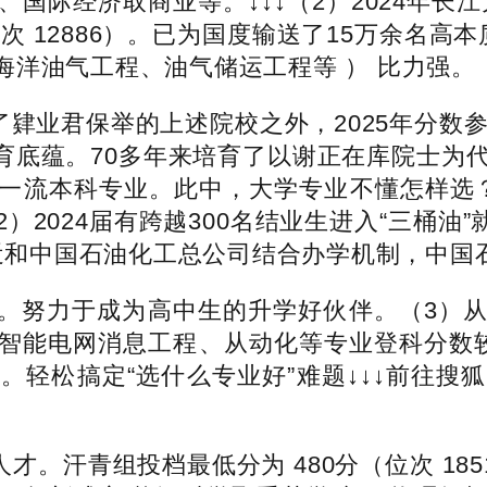
国际经济取商业等。↓↓↓（2）2024年长
次 12886）。已为国度输送了15万余名高本
洋油气工程、油气储运工程等 ） 比力强。
了肄业君保举的上述院校之外，2025年分数参
档教育底蕴。70多年来培育了以谢正在库院士为
一流本科专业。此中，大学专业不懂怎样选？可
2024届有跨越300名结业生进入“三桶油
近和中国石油化工总公司结合办学机制，中国石油
努力于成为高中生的升学好伙伴。（3）从
智能电网消息工程、从动化等专业登科分数较
。轻松搞定“选什么专业好”难题↓↓↓前往搜
才。汗青组投档最低分为 480分（位次 18