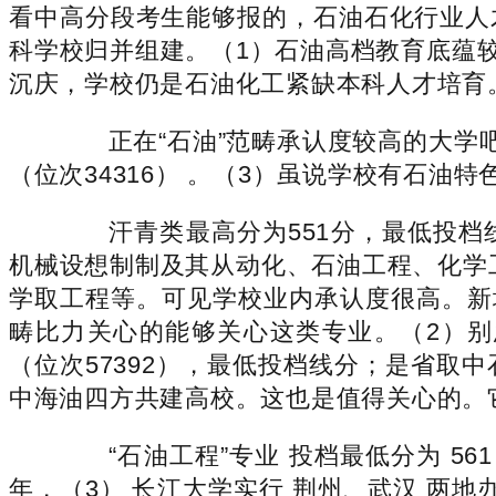
看中高分段考生能够报的，石油石化行业人
科学校归并组建。（1）石油高档教育底蕴较
沉庆，学校仍是石油化工紧缺本科人才培育
正在“石油”范畴承认度较高的大学吧！学
（位次34316） 。（3）虽说学校有石油特
汗青类最高分为551分，最低投档线
机械设想制制及其从动化、石油工程、化学
学取工程等。可见学校业内承认度很高。新
畴比力关心的能够关心这类专业。（2）别忽
（位次57392），最低投档线分；是省
中海油四方共建高校。这也是值得关心的。
“石油工程”专业 投档最低分为 561（
年，（3） 长江大学实行 荆州、武汉 两